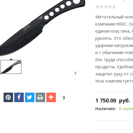
Метательный нож
компании Н0КС. О
единая пластина, 
рукоять. Это обе
ударным нагрузка
и с обычными пов
без труда способе
продукты. Удобна
защитит руку от 
Нож комплектует
3
1 750.00
руб.
Наличие:
В нали