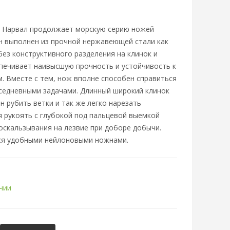
 Нарвал продолжает морскую серию ножей
н выполнен из прочной нержавеющей стали как
без конструктивного разделения на клинок и
спечивает наивысшую прочность и устойчивость к
м. Вместе с тем, нож вполне способен справиться
седневными задачами. Длинный широкий клинок
н рубить ветки и так же легко нарезать
я рукоять с глубокой под пальцевой выемкой
соскальзывания на лезвие при доборе добычи.
ся удобными нейлоновыми ножнами.
чии