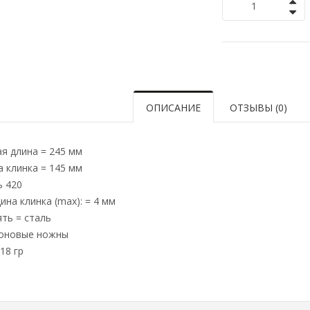
ОПИСАНИЕ
ОТЗЫВЫ (0)
я длина = 245 мм
 клинка = 145 мм
ь 420
на клинка (max): = 4 мм
ть = сталь
оновые ножны
18 гр