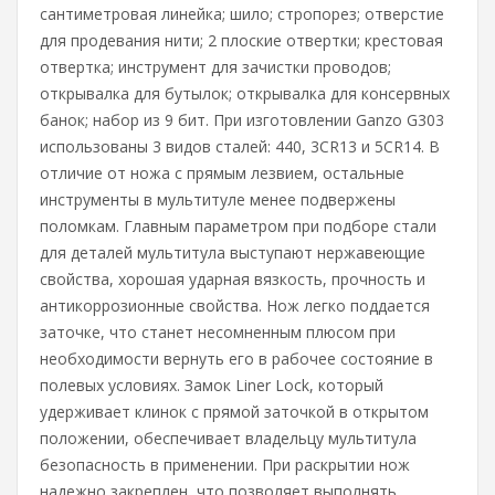
сантиметровая линейка; шило; стропорез; отверстие
для продевания нити; 2 плоские отвертки; крестовая
отвертка; инструмент для зачистки проводов;
открывалка для бутылок; открывалка для консервных
банок; набор из 9 бит. При изготовлении Ganzo G303
использованы 3 видов сталей: 440, 3CR13 и 5CR14. В
отличие от ножа с прямым лезвием, остальные
инструменты в мультитуле менее подвержены
поломкам. Главным параметром при подборе стали
для деталей мультитула выступают нержавеющие
свойства, хорошая ударная вязкость, прочность и
антикоррозионные свойства. Нож легко поддается
заточке, что станет несомненным плюсом при
необходимости вернуть его в рабочее состояние в
полевых условиях. Замок Liner Lock, который
удерживает клинок с прямой заточкой в открытом
положении, обеспечивает владельцу мультитула
безопасность в применении. При раскрытии нож
надежно закреплен, что позволяет выполнять